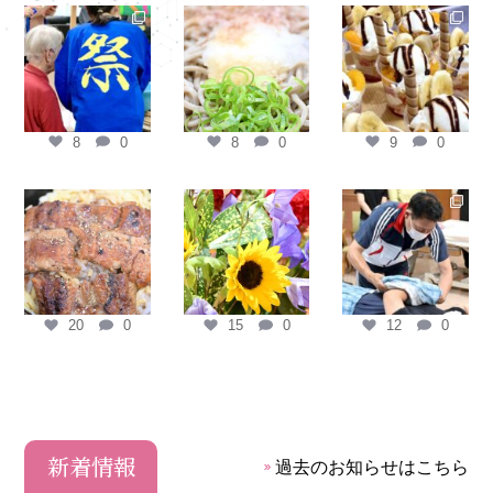
longstage
longstage
longstage
8月 6
7月 30
7月 27
8
0
8
0
9
0
longstage
longstage
longstage
7月 26
7月 17
7月 13
20
0
15
0
12
0
新着情報
過去のお知らせはこちら